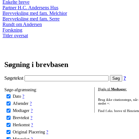
Enkelte breve
Partner H.C. Andersens Hus
Brevveksling med fam. Melchior
Brevveksling med fam. Serre
Rundt om Andersen
Forskning
Titler oversat
Søgning i brevbasen
Søgetekst
?
Søge-afgrænsning:
Hjælp til
Modtager
:
Dato
?
Brug ikke citationstegn, når
Afsender
?
stedet +:
Modtager
?
Find f.eks. breve til Henriet
Brevtekst
?
Herkomst
?
Original Placering
?
Metatekst
?