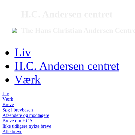
H.C. Andersen centret
The Hans Christian Andersen Centr
Liv
H.C. Andersen centret
Værk
Liv
Værk
Breve
Søg i brevbasen
Afsendere og modtagere
Breve om HCA
Ikke tidligere trykte breve
Alle breve