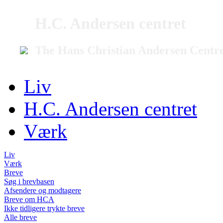
H.C. Andersen centret
The Hans Christian Andersen Centr
Liv
H.C. Andersen centret
Værk
Liv
Værk
Breve
Søg i brevbasen
Afsendere og modtagere
Breve om HCA
Ikke tidligere trykte breve
Alle breve