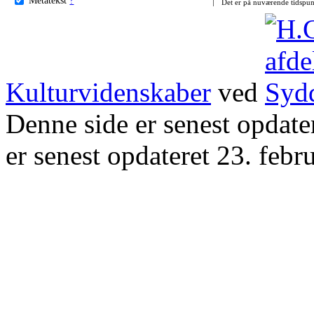
Det er på nuværende tidspun
Kulturvidenskaber
ved
Denne side er senest opdat
er senest opdateret 23. febr