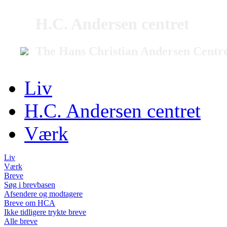
H.C. Andersen centret
The Hans Christian Andersen Centr
Liv
H.C. Andersen centret
Værk
Liv
Værk
Breve
Søg i brevbasen
Afsendere og modtagere
Breve om HCA
Ikke tidligere trykte breve
Alle breve