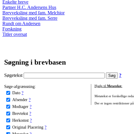
Enkelte breve
Partner H.C. Andersens Hus
Brevveksling med fam. Melchior
Brevveksling med fam. Serre
Rundt om Andersen
Forskning
Titler oversat
Søgning i brevbasen
Søgetekst
?
Søge-afgrænsning:
Hjælp til
Metatekst
:
Dato
?
Metatekst er forskellige reda
Afsender
?
Der er ingen restriktioner på
Modtager
?
Brevtekst
?
Herkomst
?
Original Placering
?
Metatekst
?