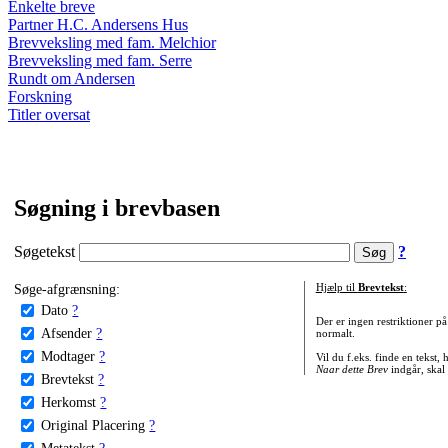
Enkelte breve
Partner H.C. Andersens Hus
Brevveksling med fam. Melchior
Brevveksling med fam. Serre
Rundt om Andersen
Forskning
Titler oversat
Søgning i brevbasen
Søgetekst
?
Søge-afgrænsning:
Hjælp til
Brevtekst
:
Dato
?
Der er ingen restriktioner p
Afsender
?
normalt.
Modtager
?
Vil du f.eks. finde en tekst,
Naar dette Brev
indgår, skal
Brevtekst
?
Herkomst
?
Original Placering
?
Metatekst
?