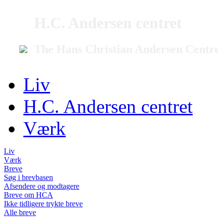
H.C. Andersen centret
The Hans Christian Andersen Centr
Liv
H.C. Andersen centret
Værk
Liv
Værk
Breve
Søg i brevbasen
Afsendere og modtagere
Breve om HCA
Ikke tidligere trykte breve
Alle breve