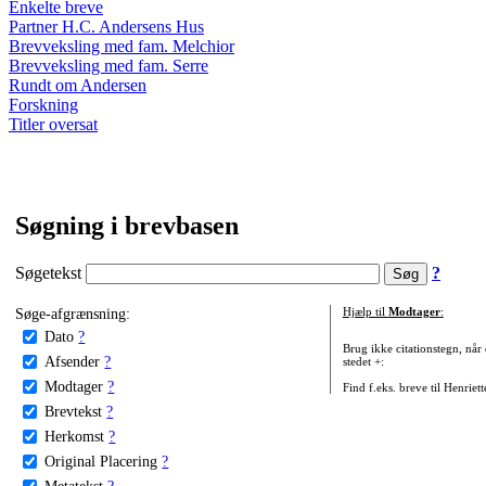
Enkelte breve
Partner H.C. Andersens Hus
Brevveksling med fam. Melchior
Brevveksling med fam. Serre
Rundt om Andersen
Forskning
Titler oversat
Søgning i brevbasen
Søgetekst
?
Søge-afgrænsning:
Hjælp til
Modtager
:
Dato
?
Brug ikke citationstegn, når
Afsender
?
stedet +:
Modtager
?
Find f.eks. breve til Henriet
Brevtekst
?
Herkomst
?
Original Placering
?
Metatekst
?