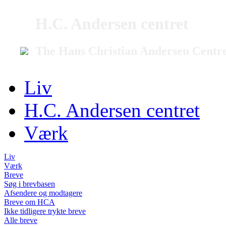
H.C. Andersen centret
The Hans Christian Andersen Centr
Liv
H.C. Andersen centret
Værk
Liv
Værk
Breve
Søg i brevbasen
Afsendere og modtagere
Breve om HCA
Ikke tidligere trykte breve
Alle breve