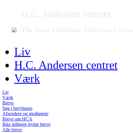
H.C. Andersen centret
The Hans Christian Andersen Centr
Liv
H.C. Andersen centret
Værk
Liv
Værk
Breve
Søg i brevbasen
Afsendere og modtagere
Breve om HCA
Ikke tidligere trykte breve
Alle breve