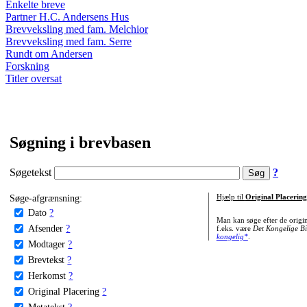
Enkelte breve
Partner H.C. Andersens Hus
Brevveksling med fam. Melchior
Brevveksling med fam. Serre
Rundt om Andersen
Forskning
Titler oversat
Søgning i brevbasen
Søgetekst
?
Søge-afgrænsning:
Hjælp til
Original Placering
Dato
?
Man kan søge efter de origi
Afsender
?
f.eks. være
Det Kongelige Bi
kongelig*
.
Modtager
?
Brevtekst
?
Herkomst
?
Original Placering
?
Metatekst
?