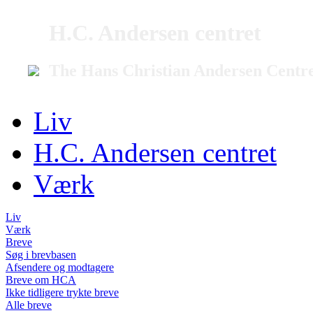
H.C. Andersen centret
The Hans Christian Andersen Centr
Liv
H.C. Andersen centret
Værk
Liv
Værk
Breve
Søg i brevbasen
Afsendere og modtagere
Breve om HCA
Ikke tidligere trykte breve
Alle breve