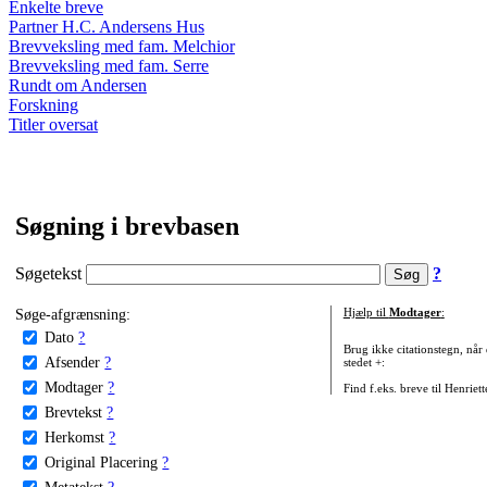
Enkelte breve
Partner H.C. Andersens Hus
Brevveksling med fam. Melchior
Brevveksling med fam. Serre
Rundt om Andersen
Forskning
Titler oversat
Søgning i brevbasen
Søgetekst
?
Søge-afgrænsning:
Hjælp til
Modtager
:
Dato
?
Brug ikke citationstegn, når
Afsender
?
stedet +:
Modtager
?
Find f.eks. breve til Henriet
Brevtekst
?
Herkomst
?
Original Placering
?
Metatekst
?