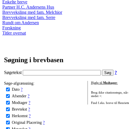
Enkelte breve
Partner H.C. Andersens Hus
Brevveksling med fam. Melchior
Brevveksling med fam. Serre
Rundt om Andersen
Forskning
Titler oversat
Søgning i brevbasen
Søgetekst
?
Søge-afgrænsning:
Hjælp til
Modtager
:
Dato
?
Brug ikke citationstegn, når
Afsender
?
stedet +:
Modtager
?
Find f.eks. breve til Henriet
Brevtekst
?
Herkomst
?
Original Placering
?
Metatekst
?