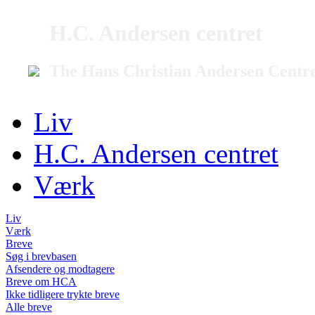
H.C. Andersen centret
The Hans Christian Andersen Centr
Liv
H.C. Andersen centret
Værk
Liv
Værk
Breve
Søg i brevbasen
Afsendere og modtagere
Breve om HCA
Ikke tidligere trykte breve
Alle breve