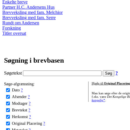
Enkelte breve
Partner H.C. Andersens Hus
Brevveksling med fam. Melchior
Brevveksling med fam. Serre
Rundt om Andersen
Forskning
Titler oversat
Søgning i brevbasen
Søgetekst
?
Søge-afgrænsning:
Hjælp til
Original Placering
Dato
?
Man kan søge efter de origi
Afsender
?
f.eks. være
Det Kongelige Bi
kongelig*
.
Modtager
?
Brevtekst
?
Herkomst
?
Original Placering
?
Metatekst
?