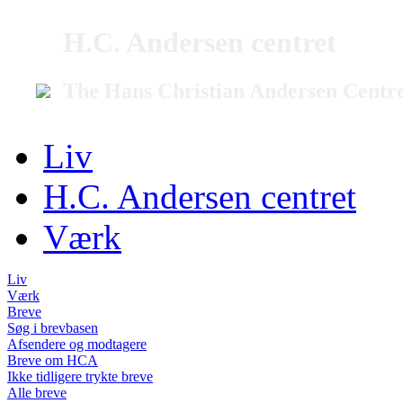
H.C. Andersen centret
The Hans Christian Andersen Centr
Liv
H.C. Andersen centret
Værk
Liv
Værk
Breve
Søg i brevbasen
Afsendere og modtagere
Breve om HCA
Ikke tidligere trykte breve
Alle breve