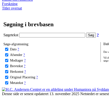
Forskning
Titler oversat
Søgning i brevbasen
Søgetekst
?
Søge-afgrænsning:
Hjæl
Dato
?
Der 
Afsender
?
Vil d
Modtager
?
søge
Brevtekst
?
Herkomst
?
Original Placering
?
Metatekst
?
Denne side er senest opdateret 13. november 2025 Netstedet er senest