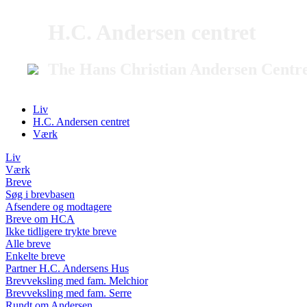
H.C. Andersen centret
The Hans Christian Andersen Centr
Liv
H.C. Andersen centret
Værk
Liv
Værk
Breve
Søg i brevbasen
Afsendere og modtagere
Breve om HCA
Ikke tidligere trykte breve
Alle breve
Enkelte breve
Partner H.C. Andersens Hus
Brevveksling med fam. Melchior
Brevveksling med fam. Serre
Rundt om Andersen