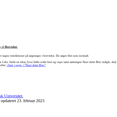
p til
Brevtekst
:
er ingen restriktioner på søgninger i brevtekst. Du søger blot som normalt.
u f.eks. finde en tekst, hvor både ordet
hest
og
vogn
samt sætningen
Naar dette Brev
indgår, skal
 efter
+hest +vogn +"Naar dette Brev"
.
 opdateret 23. februar 2023