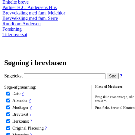
Enkelte breve
Partner H.C. Andersens Hus
Brevveksling med fam. Melchior
Brevveksling med fam. Serre
Rundt om Andersen
Forskning
Titler oversat
Søgning i brevbasen
Søgetekst
?
Søge-afgrænsning:
Hjælp til
Modtager
:
Dato
?
Brug ikke citationstegn, når
Afsender
?
stedet +:
Modtager
?
Find f.eks. breve til Henriet
Brevtekst
?
Herkomst
?
Original Placering
?
Metatekst
?