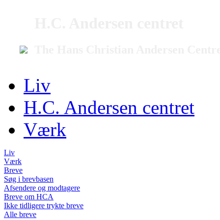
H.C. Andersen centret
The Hans Christian Andersen Centr
Liv
H.C. Andersen centret
Værk
Liv
Værk
Breve
Søg i brevbasen
Afsendere og modtagere
Breve om HCA
Ikke tidligere trykte breve
Alle breve