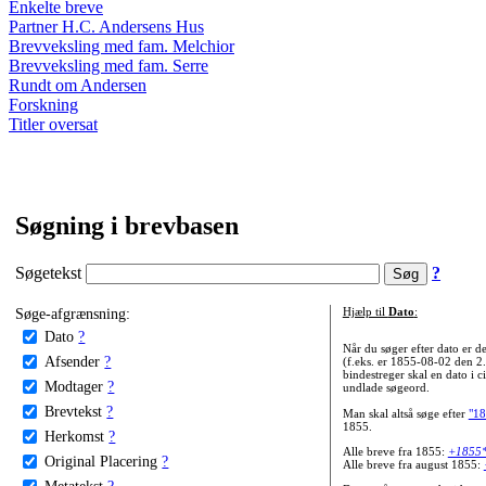
Enkelte breve
Partner H.C. Andersens Hus
Brevveksling med fam. Melchior
Brevveksling med fam. Serre
Rundt om Andersen
Forskning
Titler oversat
Søgning i brevbasen
Søgetekst
?
Søge-afgrænsning:
Hjælp til
Dato
:
Dato
?
Når du søger efter dato er
Afsender
?
(f.eks. er 1855-08-02 den 2
bindestreger skal en dato i c
Modtager
?
undlade søgeord.
Brevtekst
?
Man skal altså søge efter
"18
1855.
Herkomst
?
Alle breve fra 1855:
+1855
Original Placering
?
Alle breve fra august 1855:
Metatekst
?