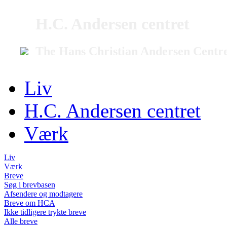
H.C. Andersen centret
The Hans Christian Andersen Centr
Liv
H.C. Andersen centret
Værk
Liv
Værk
Breve
Søg i brevbasen
Afsendere og modtagere
Breve om HCA
Ikke tidligere trykte breve
Alle breve