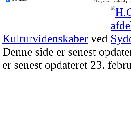
Det er på nuværende tidspun
Kulturvidenskaber
ved
Denne side er senest opdat
er senest opdateret 23. febr