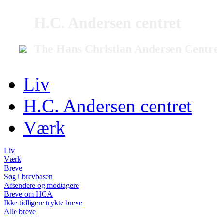
H.C. Andersen centret
The Hans Christian Andersen Centr
Liv
H.C. Andersen centret
Værk
Liv
Værk
Breve
Søg i brevbasen
Afsendere og modtagere
Breve om HCA
Ikke tidligere trykte breve
Alle breve