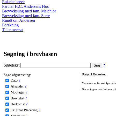
Enkelte breve
Partner H.C. Andersens Hus
Brevveksling med fam. Melchior
Brevveksling med fam. Serre
Rundt om Andersen
Forskning
Titler oversat
Søgning i brevbasen
Søgetekst
?
Søge-afgrænsning:
Hjælp til
Metatekst
:
Dato
?
Metatekst er forskellige reda
Afsender
?
Der er ingen restriktioner på
Modtager
?
Brevtekst
?
Herkomst
?
Original Placering
?
Metatekst
?