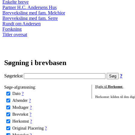
Enkelte breve
Partner H.C. Andersens Hus
Brevveksling med fam. Melchior
Brevveksling med fam. Serre
Rundt om Andersen
Forskning
Titler oversat
Søgning i brevbasen
Søgetekst
?
Søge-afgrænsning:
Hjælp til
Herkomst
:
Dato
?
Herkomst: kilden til den digi
Afsender
?
Modtager
?
Brevtekst
?
Herkomst
?
Original Placering
?
Metatekst
?