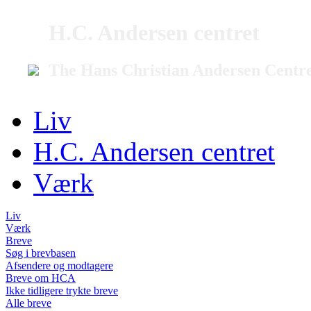
H.C. Andersen centret
The Hans Christian Andersen Centr
Liv
H.C. Andersen centret
Værk
Liv
Værk
Breve
Søg i brevbasen
Afsendere og modtagere
Breve om HCA
Ikke tidligere trykte breve
Alle breve