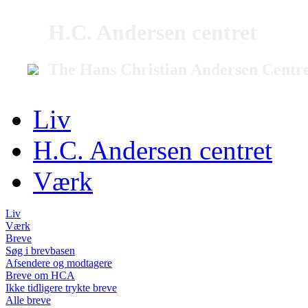
H.C. Andersen centret
The Hans Christian Andersen Centr
Liv
H.C. Andersen centret
Værk
Liv
Værk
Breve
Søg i brevbasen
Afsendere og modtagere
Breve om HCA
Ikke tidligere trykte breve
Alle breve