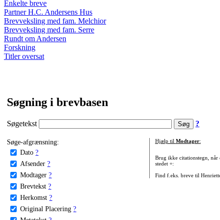
Enkelte breve
Partner H.C. Andersens Hus
Brevveksling med fam. Melchior
Brevveksling med fam. Serre
Rundt om Andersen
Forskning
Titler oversat
Søgning i brevbasen
Søgetekst
?
Søge-afgrænsning:
Hjælp til
Modtager
:
Dato
?
Brug ikke citationstegn, når
Afsender
?
stedet +:
Modtager
?
Find f.eks. breve til Henriet
Brevtekst
?
Herkomst
?
Original Placering
?
Metatekst
?