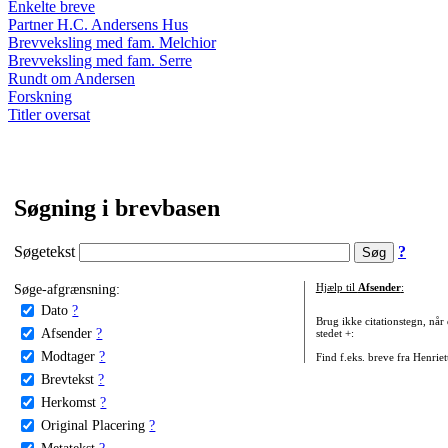
Enkelte breve
Partner H.C. Andersens Hus
Brevveksling med fam. Melchior
Brevveksling med fam. Serre
Rundt om Andersen
Forskning
Titler oversat
Søgning i brevbasen
Søgetekst
?
Søge-afgrænsning:
Hjælp til
Afsender
:
Dato
?
Brug ikke citationstegn, når
Afsender
?
stedet +:
Modtager
?
Find f.eks. breve fra Henrie
Brevtekst
?
Herkomst
?
Original Placering
?
Metatekst
?