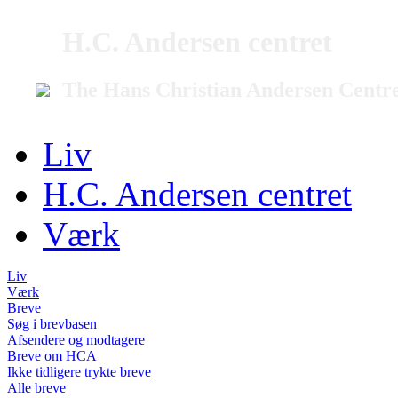
H.C. Andersen centret
The Hans Christian Andersen Centr
Liv
H.C. Andersen centret
Værk
Liv
Værk
Breve
Søg i brevbasen
Afsendere og modtagere
Breve om HCA
Ikke tidligere trykte breve
Alle breve