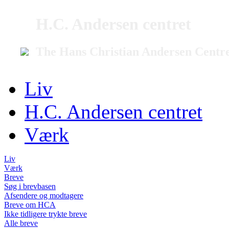
H.C. Andersen centret
The Hans Christian Andersen Centr
Liv
H.C. Andersen centret
Værk
Liv
Værk
Breve
Søg i brevbasen
Afsendere og modtagere
Breve om HCA
Ikke tidligere trykte breve
Alle breve