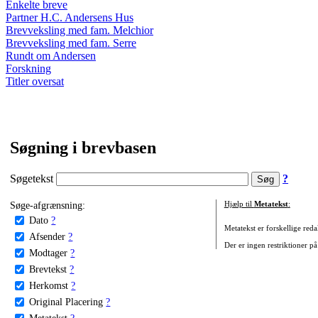
Enkelte breve
Partner H.C. Andersens Hus
Brevveksling med fam. Melchior
Brevveksling med fam. Serre
Rundt om Andersen
Forskning
Titler oversat
Søgning i brevbasen
Søgetekst
?
Søge-afgrænsning:
Hjælp til
Metatekst
:
Dato
?
Metatekst er forskellige reda
Afsender
?
Der er ingen restriktioner på
Modtager
?
Brevtekst
?
Herkomst
?
Original Placering
?
Metatekst
?