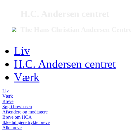
H.C. Andersen centret
The Hans Christian Andersen Centr
Liv
H.C. Andersen centret
Værk
Liv
Værk
Breve
Søg i brevbasen
Afsendere og modtagere
Breve om HCA
Ikke tidligere trykte breve
Alle breve