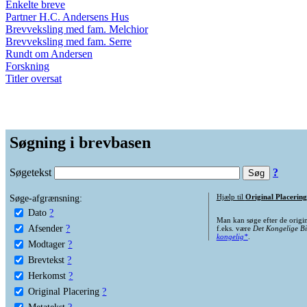
Enkelte breve
Partner H.C. Andersens Hus
Brevveksling med fam. Melchior
Brevveksling med fam. Serre
Rundt om Andersen
Forskning
Titler oversat
Søgning i brevbasen
Søgetekst
?
Søge-afgrænsning:
Hjælp til
Original Placering
Dato
?
Man kan søge efter de origi
Afsender
?
f.eks. være
Det Kongelige Bi
kongelig*
.
Modtager
?
Brevtekst
?
Herkomst
?
Original Placering
?
Metatekst
?