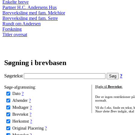
Enkelte breve
Partner H.C. Andersens Hus
Brevveksling med fam. Melchior
Brevveksling med fam. Serre
Rundt om Andersen
Forskning
Titler oversat
Søgning i brevbasen
Søgetekst
?
Søge-afgrænsning:
Hjælp til
Brevtekst
:
Dato
?
Der er ingen restriktioner p
Afsender
?
normalt.
Modtager
?
Vil du f.eks. finde en tekst,
Naar dette Brev
indgår, skal
Brevtekst
?
Herkomst
?
Original Placering
?
Metatekst
?