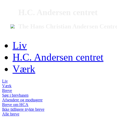
H.C. Andersen centret
The Hans Christian Andersen Centr
Liv
H.C. Andersen centret
Værk
Liv
Værk
Breve
Søg i brevbasen
Afsendere og modtagere
Breve om HCA
Ikke tidligere trykte breve
Alle breve