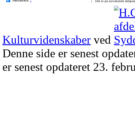
Det er på nuværende tidspun
Kulturvidenskaber
ved
Denne side er senest opdat
er senest opdateret 23. febr