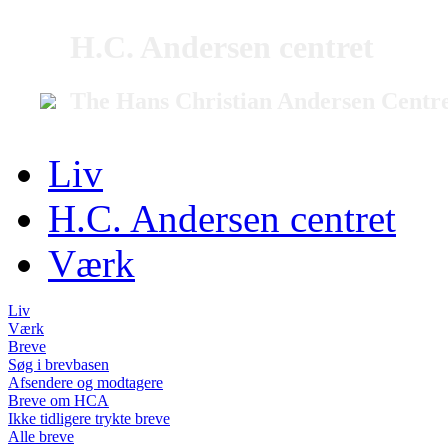
H.C. Andersen centret
The Hans Christian Andersen Centr
Liv
H.C. Andersen centret
Værk
Liv
Værk
Breve
Søg i brevbasen
Afsendere og modtagere
Breve om HCA
Ikke tidligere trykte breve
Alle breve