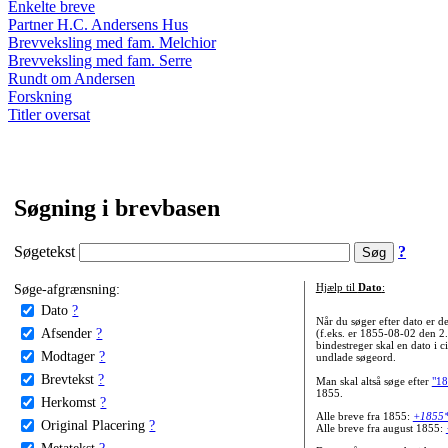
Enkelte breve
Partner H.C. Andersens Hus
Brevveksling med fam. Melchior
Brevveksling med fam. Serre
Rundt om Andersen
Forskning
Titler oversat
Søgning i brevbasen
Søgetekst
?
Søge-afgrænsning:
Hjælp til
Dato
:
Dato
?
Når du søger efter dato er
Afsender
?
(f.eks. er 1855-08-02 den 2
bindestreger skal en dato i c
Modtager
?
undlade søgeord.
Brevtekst
?
Man skal altså søge efter
"18
1855.
Herkomst
?
Alle breve fra 1855:
+1855
Original Placering
?
Alle breve fra august 1855:
Metatekst
?