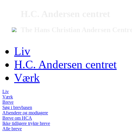
H.C. Andersen centret
The Hans Christian Andersen Centr
Liv
H.C. Andersen centret
Værk
Liv
Værk
Breve
Søg i brevbasen
Afsendere og modtagere
Breve om HCA
Ikke tidligere trykte breve
Alle breve