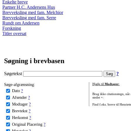
Enkelte breve
Partner H.C. Andersens Hus
Brevveksling med fam. Melchior
Brevveksling med fam. Serre
Rundt om Andersen
Forskning
Titler oversat
Søgning i brevbasen
Søgetekst
?
Søge-afgrænsning:
Hjælp til
Modtager
:
Dato
?
Brug ikke citationstegn, når
Afsender
?
stedet +:
Modtager
?
Find f.eks. breve til Henriet
Brevtekst
?
Herkomst
?
Original Placering
?
Metatekst
?