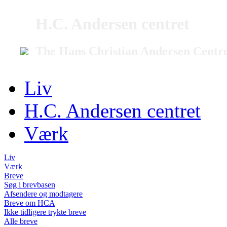
H.C. Andersen centret
The Hans Christian Andersen Centr
Liv
H.C. Andersen centret
Værk
Liv
Værk
Breve
Søg i brevbasen
Afsendere og modtagere
Breve om HCA
Ikke tidligere trykte breve
Alle breve