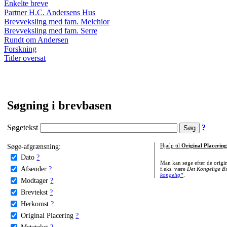
Enkelte breve
Partner H.C. Andersens Hus
Brevveksling med fam. Melchior
Brevveksling med fam. Serre
Rundt om Andersen
Forskning
Titler oversat
Søgning i brevbasen
Søgetekst
?
Søge-afgrænsning:
Hjælp til
Original Placering
Dato
?
Man kan søge efter de origi
Afsender
?
f.eks. være
Det Kongelige Bi
kongelig*
.
Modtager
?
Brevtekst
?
Herkomst
?
Original Placering
?
Metatekst
?