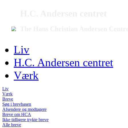
H.C. Andersen centret
The Hans Christian Andersen Centr
Liv
H.C. Andersen centret
Værk
Liv
Værk
Breve
Søg i brevbasen
Afsendere og modtagere
Breve om HCA
Ikke tidligere trykte breve
Alle breve