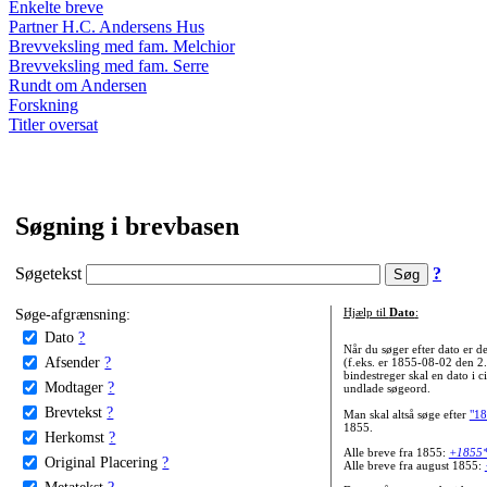
Enkelte breve
Partner H.C. Andersens Hus
Brevveksling med fam. Melchior
Brevveksling med fam. Serre
Rundt om Andersen
Forskning
Titler oversat
Søgning i brevbasen
Søgetekst
?
Søge-afgrænsning:
Hjælp til
Dato
:
Dato
?
Når du søger efter dato er
Afsender
?
(f.eks. er 1855-08-02 den 2
bindestreger skal en dato i c
Modtager
?
undlade søgeord.
Brevtekst
?
Man skal altså søge efter
"18
1855.
Herkomst
?
Alle breve fra 1855:
+1855
Original Placering
?
Alle breve fra august 1855:
Metatekst
?