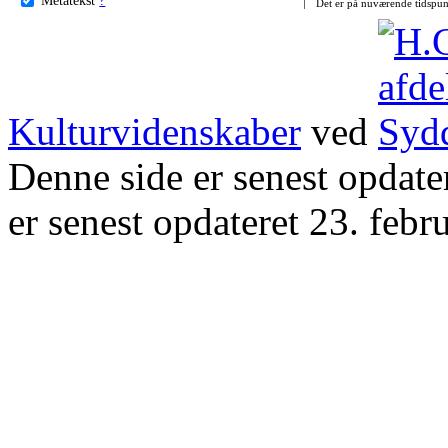
Det er på nuværende tidspun
Kulturvidenskaber
ved
Denne side er senest opdat
er senest opdateret 23. febr