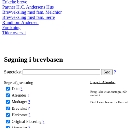
Enkelte breve
Partner H.C. Andersens Hus
Brevveksling med fam. Melchior
Brevveksling med fam. Serre
Rundt om Andersen
Forskning
Titler oversat
Søgning i brevbasen
Søgetekst
?
Søge-afgrænsning:
Hjælp til
Afsender
:
Dato
?
Brug ikke citationstegn, når
Afsender
?
stedet +:
Modtager
?
Find f.eks. breve fra Henrie
Brevtekst
?
Herkomst
?
Original Placering
?
Metatekst
?