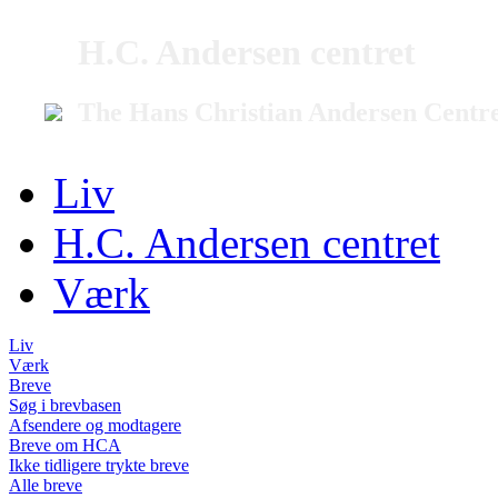
H.C. Andersen centret
The Hans Christian Andersen Centr
Liv
H.C. Andersen centret
Værk
Liv
Værk
Breve
Søg i brevbasen
Afsendere og modtagere
Breve om HCA
Ikke tidligere trykte breve
Alle breve