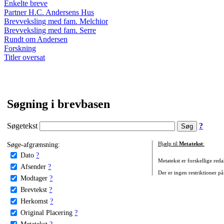
Enkelte breve
Partner H.C. Andersens Hus
Brevveksling med fam. Melchior
Brevveksling med fam. Serre
Rundt om Andersen
Forskning
Titler oversat
Søgning i brevbasen
Søgetekst
?
Søge-afgrænsning:
Hjælp til
Metatekst
:
Dato
?
Metatekst er forskellige reda
Afsender
?
Der er ingen restriktioner på
Modtager
?
Brevtekst
?
Herkomst
?
Original Placering
?
Metatekst
?