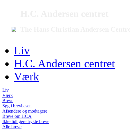
H.C. Andersen centret
The Hans Christian Andersen Centr
Liv
H.C. Andersen centret
Værk
Liv
Værk
Breve
Søg i brevbasen
Afsendere og modtagere
Breve om HCA
Ikke tidligere trykte breve
Alle breve