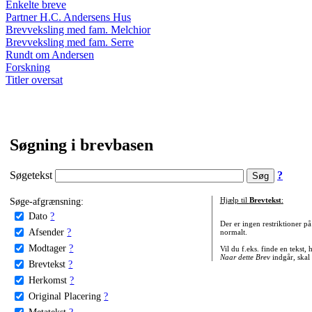
Enkelte breve
Partner H.C. Andersens Hus
Brevveksling med fam. Melchior
Brevveksling med fam. Serre
Rundt om Andersen
Forskning
Titler oversat
Søgning i brevbasen
Søgetekst
?
Søge-afgrænsning:
Hjælp til
Brevtekst
:
Dato
?
Der er ingen restriktioner p
Afsender
?
normalt.
Modtager
?
Vil du f.eks. finde en tekst,
Naar dette Brev
indgår, skal
Brevtekst
?
Herkomst
?
Original Placering
?
Metatekst
?