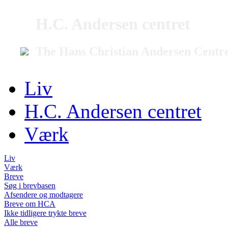
H.C. Andersen centret
The Hans Christian Andersen Centr
Liv
H.C. Andersen centret
Værk
Liv
Værk
Breve
Søg i brevbasen
Afsendere og modtagere
Breve om HCA
Ikke tidligere trykte breve
Alle breve