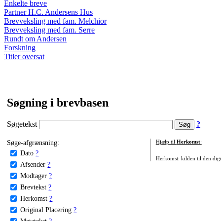
Enkelte breve
Partner H.C. Andersens Hus
Brevveksling med fam. Melchior
Brevveksling med fam. Serre
Rundt om Andersen
Forskning
Titler oversat
Søgning i brevbasen
Søgetekst
?
Søge-afgrænsning:
Hjælp til
Herkomst
:
Dato
?
Herkomst: kilden til den digi
Afsender
?
Modtager
?
Brevtekst
?
Herkomst
?
Original Placering
?
Metatekst
?