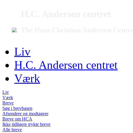
H.C. Andersen centret
The Hans Christian Andersen Centr
Liv
H.C. Andersen centret
Værk
Liv
Værk
Breve
Søg i brevbasen
Afsendere og modtagere
Breve om HCA
Ikke tidligere trykte breve
Alle breve