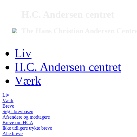
H.C. Andersen centret
The Hans Christian Andersen Centr
Liv
H.C. Andersen centret
Værk
Liv
Værk
Breve
Søg i brevbasen
Afsendere og modtagere
Breve om HCA
Ikke tidligere trykte breve
Alle breve