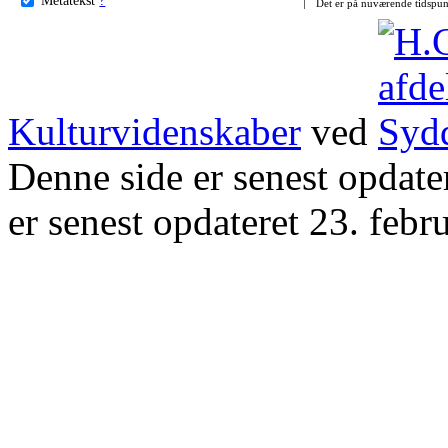
Det er på nuværende tidspun
Kulturvidenskaber
ved
Denne side er senest opdat
er senest opdateret 23. febr