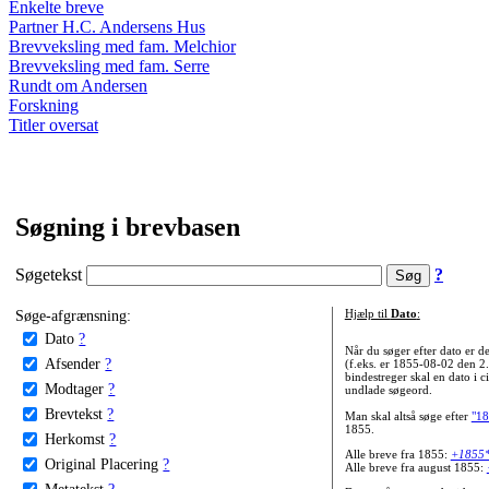
Enkelte breve
Partner H.C. Andersens Hus
Brevveksling med fam. Melchior
Brevveksling med fam. Serre
Rundt om Andersen
Forskning
Titler oversat
Søgning i brevbasen
Søgetekst
?
Søge-afgrænsning:
Hjælp til
Dato
:
Dato
?
Når du søger efter dato er
Afsender
?
(f.eks. er 1855-08-02 den 2
bindestreger skal en dato i c
Modtager
?
undlade søgeord.
Brevtekst
?
Man skal altså søge efter
"18
1855.
Herkomst
?
Alle breve fra 1855:
+1855
Original Placering
?
Alle breve fra august 1855:
Metatekst
?