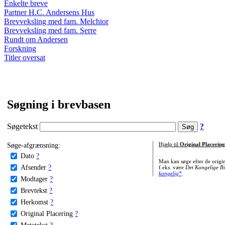
Enkelte breve
Partner H.C. Andersens Hus
Brevveksling med fam. Melchior
Brevveksling med fam. Serre
Rundt om Andersen
Forskning
Titler oversat
Søgning i brevbasen
Søgetekst
?
Søge-afgrænsning:
Hjælp til
Original Placering
Dato
?
Man kan søge efter de origi
Afsender
?
f.eks. være
Det Kongelige Bi
kongelig*
.
Modtager
?
Brevtekst
?
Herkomst
?
Original Placering
?
Metatekst
?