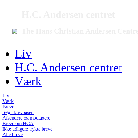
H.C. Andersen centret
The Hans Christian Andersen Centr
Liv
H.C. Andersen centret
Værk
Liv
Værk
Breve
Søg i brevbasen
Afsendere og modtagere
Breve om HCA
Ikke tidligere trykte breve
Alle breve