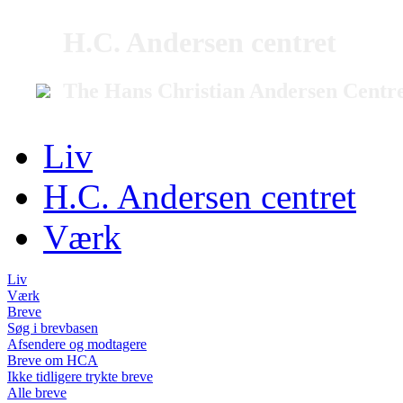
H.C. Andersen centret
The Hans Christian Andersen Centr
Liv
H.C. Andersen centret
Værk
Liv
Værk
Breve
Søg i brevbasen
Afsendere og modtagere
Breve om HCA
Ikke tidligere trykte breve
Alle breve