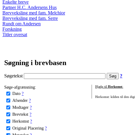
Enkelte breve
Partner H.C. Andersens Hus
Brevveksling med fam. Melchior
Brevveksling med fam. Serre
Rundt om Andersen
Forskning
Titler oversat
Søgning i brevbasen
Søgetekst
?
Søge-afgrænsning:
Hjælp til
Herkomst
:
Dato
?
Herkomst: kilden til den digi
Afsender
?
Modtager
?
Brevtekst
?
Herkomst
?
Original Placering
?
Metatekst
?