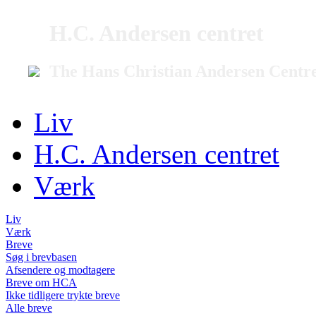
H.C. Andersen centret
The Hans Christian Andersen Centr
Liv
H.C. Andersen centret
Værk
Liv
Værk
Breve
Søg i brevbasen
Afsendere og modtagere
Breve om HCA
Ikke tidligere trykte breve
Alle breve