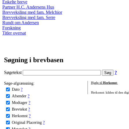
Enkelte breve
Partner H.C. Andersens Hus
Brevveksling med fam. Melchior
Brevveksling med fam. Serre
Rundt om Andersen
Forskning
Titler oversat
Søgning i brevbasen
Søgetekst
?
Søge-afgrænsning:
Hjælp til
Herkomst
:
Dato
?
Herkomst: kilden til den digi
Afsender
?
Modtager
?
Brevtekst
?
Herkomst
?
Original Placering
?
Metatekst
?