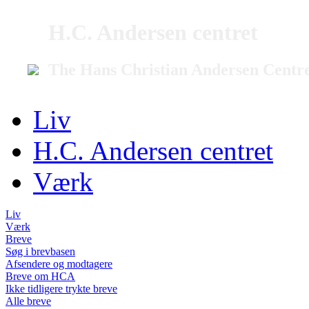
H.C. Andersen centret
The Hans Christian Andersen Centr
Liv
H.C. Andersen centret
Værk
Liv
Værk
Breve
Søg i brevbasen
Afsendere og modtagere
Breve om HCA
Ikke tidligere trykte breve
Alle breve