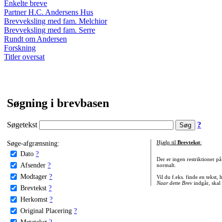
Enkelte breve
Partner H.C. Andersens Hus
Brevveksling med fam. Melchior
Brevveksling med fam. Serre
Rundt om Andersen
Forskning
Titler oversat
Søgning i brevbasen
Søgetekst
?
Søge-afgrænsning:
Hjælp til
Brevtekst
:
Dato
?
Der er ingen restriktioner p
Afsender
?
normalt.
Modtager
?
Vil du f.eks. finde en tekst,
Naar dette Brev
indgår, skal
Brevtekst
?
Herkomst
?
Original Placering
?
Metatekst
?