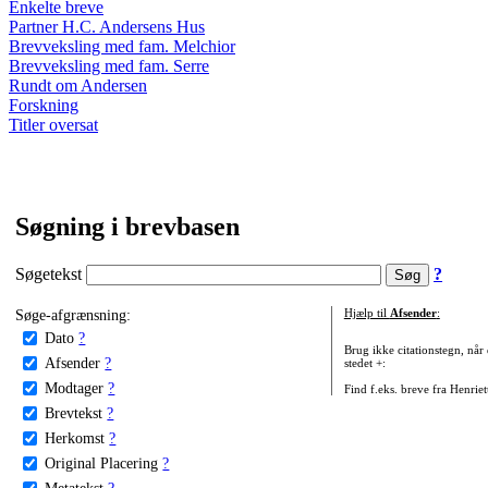
Enkelte breve
Partner H.C. Andersens Hus
Brevveksling med fam. Melchior
Brevveksling med fam. Serre
Rundt om Andersen
Forskning
Titler oversat
Søgning i brevbasen
Søgetekst
?
Søge-afgrænsning:
Hjælp til
Afsender
:
Dato
?
Brug ikke citationstegn, når
Afsender
?
stedet +:
Modtager
?
Find f.eks. breve fra Henrie
Brevtekst
?
Herkomst
?
Original Placering
?
Metatekst
?