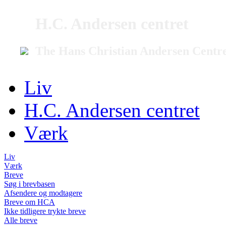
H.C. Andersen centret
The Hans Christian Andersen Centr
Liv
H.C. Andersen centret
Værk
Liv
Værk
Breve
Søg i brevbasen
Afsendere og modtagere
Breve om HCA
Ikke tidligere trykte breve
Alle breve