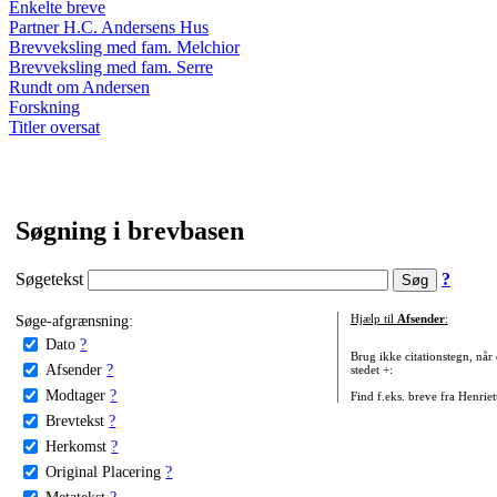
Enkelte breve
Partner H.C. Andersens Hus
Brevveksling med fam. Melchior
Brevveksling med fam. Serre
Rundt om Andersen
Forskning
Titler oversat
Søgning i brevbasen
Søgetekst
?
Søge-afgrænsning:
Hjælp til
Afsender
:
Dato
?
Brug ikke citationstegn, når
Afsender
?
stedet +:
Modtager
?
Find f.eks. breve fra Henrie
Brevtekst
?
Herkomst
?
Original Placering
?
Metatekst
?