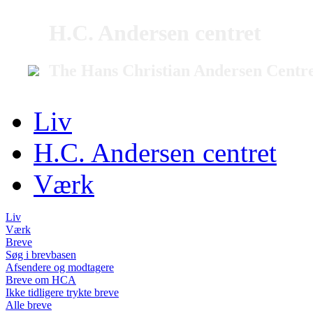
H.C. Andersen centret
The Hans Christian Andersen Centr
Liv
H.C. Andersen centret
Værk
Liv
Værk
Breve
Søg i brevbasen
Afsendere og modtagere
Breve om HCA
Ikke tidligere trykte breve
Alle breve