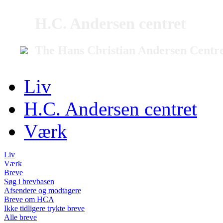
H.C. Andersen centret
The Hans Christian Andersen Centr
Liv
H.C. Andersen centret
Værk
Liv
Værk
Breve
Søg i brevbasen
Afsendere og modtagere
Breve om HCA
Ikke tidligere trykte breve
Alle breve