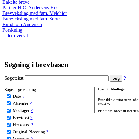
Enkelte breve
Partner H.C. Andersens Hus
Brevveksling med fam. Melchior
Brevveksling med fam. Serre
Rundt om Andersen
Forskning
Titler oversat
Søgning i brevbasen
Søgetekst
?
Søge-afgrænsning:
Hjælp til
Modtager
:
Dato
?
Brug ikke citationstegn, når
Afsender
?
stedet +:
Modtager
?
Find f.eks. breve til Henriet
Brevtekst
?
Herkomst
?
Original Placering
?
Metatekst
?