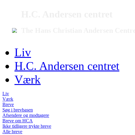
H.C. Andersen centret
The Hans Christian Andersen Centr
Liv
H.C. Andersen centret
Værk
Liv
Værk
Breve
Søg i brevbasen
Afsendere og modtagere
Breve om HCA
Ikke tidligere trykte breve
Alle breve