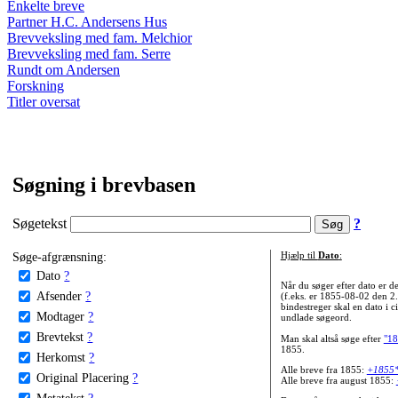
Enkelte breve
Partner H.C. Andersens Hus
Brevveksling med fam. Melchior
Brevveksling med fam. Serre
Rundt om Andersen
Forskning
Titler oversat
Søgning i brevbasen
Søgetekst
?
Søge-afgrænsning:
Hjælp til
Dato
:
Dato
?
Når du søger efter dato er
Afsender
?
(f.eks. er 1855-08-02 den 2
bindestreger skal en dato i c
Modtager
?
undlade søgeord.
Brevtekst
?
Man skal altså søge efter
"18
1855.
Herkomst
?
Alle breve fra 1855:
+1855
Original Placering
?
Alle breve fra august 1855:
Metatekst
?