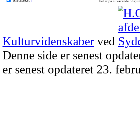
Det er på nuværende tidspun
Kulturvidenskaber
ved
Denne side er senest opdat
er senest opdateret 23. febr