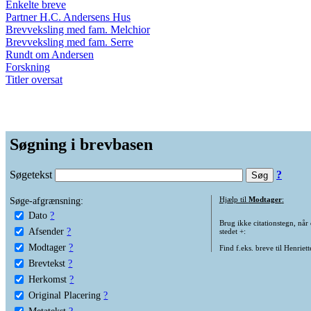
Enkelte breve
Partner H.C. Andersens Hus
Brevveksling med fam. Melchior
Brevveksling med fam. Serre
Rundt om Andersen
Forskning
Titler oversat
Søgning i brevbasen
Søgetekst
?
Søge-afgrænsning:
Hjælp til
Modtager
:
Dato
?
Brug ikke citationstegn, når
Afsender
?
stedet +:
Modtager
?
Find f.eks. breve til Henriet
Brevtekst
?
Herkomst
?
Original Placering
?
Metatekst
?