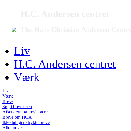
H.C. Andersen centret
The Hans Christian Andersen Centr
Liv
H.C. Andersen centret
Værk
Liv
Værk
Breve
Søg i brevbasen
Afsendere og modtagere
Breve om HCA
Ikke tidligere trykte breve
Alle breve