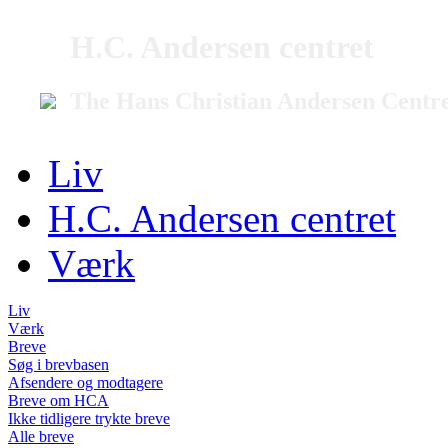
H.C. Andersen centret
The Hans Christian Andersen Centr
Liv
H.C. Andersen centret
Værk
Liv
Værk
Breve
Søg i brevbasen
Afsendere og modtagere
Breve om HCA
Ikke tidligere trykte breve
Alle breve