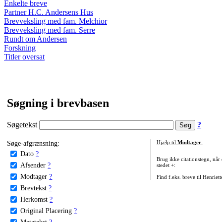
Enkelte breve
Partner H.C. Andersens Hus
Brevveksling med fam. Melchior
Brevveksling med fam. Serre
Rundt om Andersen
Forskning
Titler oversat
Søgning i brevbasen
Søgetekst
?
Søge-afgrænsning:
Hjælp til
Modtager
:
Dato
?
Brug ikke citationstegn, når
Afsender
?
stedet +:
Modtager
?
Find f.eks. breve til Henriet
Brevtekst
?
Herkomst
?
Original Placering
?
Metatekst
?