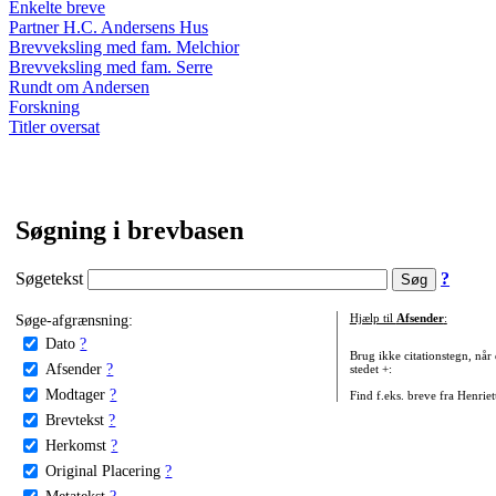
Enkelte breve
Partner H.C. Andersens Hus
Brevveksling med fam. Melchior
Brevveksling med fam. Serre
Rundt om Andersen
Forskning
Titler oversat
Søgning i brevbasen
Søgetekst
?
Søge-afgrænsning:
Hjælp til
Afsender
:
Dato
?
Brug ikke citationstegn, når
Afsender
?
stedet +:
Modtager
?
Find f.eks. breve fra Henrie
Brevtekst
?
Herkomst
?
Original Placering
?
Metatekst
?