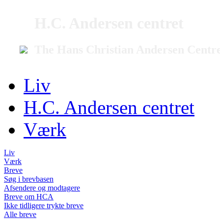
H.C. Andersen centret
The Hans Christian Andersen Centr
Liv
H.C. Andersen centret
Værk
Liv
Værk
Breve
Søg i brevbasen
Afsendere og modtagere
Breve om HCA
Ikke tidligere trykte breve
Alle breve