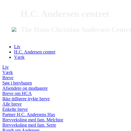
H.C. Andersen centret
The Hans Christian Andersen Centr
Liv
H.C. Andersen centret
Værk
Liv
Værk
Breve
Søg i brevbasen
Afsendere og modtagere
Breve om HCA
Ikke tidligere trykte breve
Alle breve
Enkelte breve
Partner H.C. Andersens Hus
Brevveksling med fam. Melchior
Brevveksling med fam. Serre
Rundt om Andersen