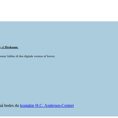
p til
Herkomst
:
mst: kilden til den digitale version af brevet.
e så bedes du
kontakte H.C. Andersen-Centret