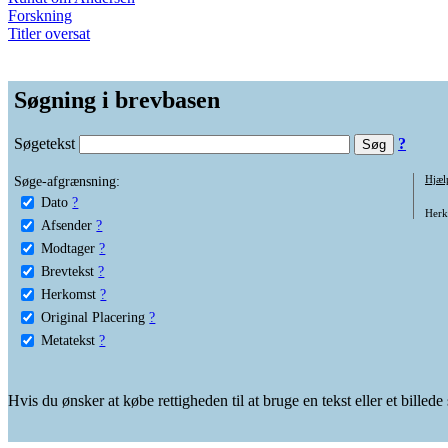
Forskning
Titler oversat
Søgning i brevbasen
Søgetekst
?
Søge-afgrænsning:
Hjæl
Dato
?
Herko
Afsender
?
Modtager
?
Brevtekst
?
Herkomst
?
Original Placering
?
Metatekst
?
Hvis du ønsker at købe rettigheden til at bruge en tekst eller et billed