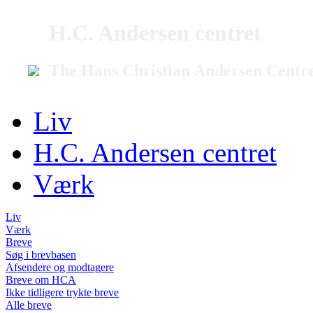
H.C. Andersen centret
The Hans Christian Andersen Centr
Liv
H.C. Andersen centret
Værk
Liv
Værk
Breve
Søg i brevbasen
Afsendere og modtagere
Breve om HCA
Ikke tidligere trykte breve
Alle breve