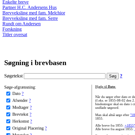
Enkelte breve
Partner H.C. Andersens Hus
Brevveksling med fam. Melchior
Brevveksling med fam. Serre
Rundt om Andersen
Forskning
Titler oversat
Søgning i brevbasen
Søgetekst
?
Søge-afgrænsning:
Hjælp til
Dato
:
Dato
?
Når du søger efter dato er
Afsender
?
(f.eks. er 1855-08-02 den 2
bindestreger skal en dato i c
Modtager
?
undlade søgeord.
Brevtekst
?
Man skal altså søge efter
"18
1855.
Herkomst
?
Alle breve fra 1855:
+1855
Original Placering
?
Alle breve fra august 1855:
Metatekst
?