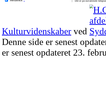
Det er på nuværende tidspun
Kulturvidenskaber
ved
Denne side er senest opdat
er senest opdateret 23. febr