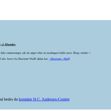
p til
Afsender
:
ikke citationstegn, når du søger efter en modtagers fulde navn. Brug i stedet +:
 f.eks. breve fra Henriette Wulff sådan her:
+Henriette +Wulff
.
e så bedes du
kontakte H.C. Andersen-Centret