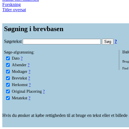
Forskning
Titler oversat
Søgning i brevbasen
Søgetekst
?
Søge-afgrænsning:
Hjæl
Dato
?
Brug 
Afsender
?
Find
Modtager
?
Brevtekst
?
Herkomst
?
Original Placering
?
Metatekst
?
Hvis du ønsker at købe rettigheden til at bruge en tekst eller et billed