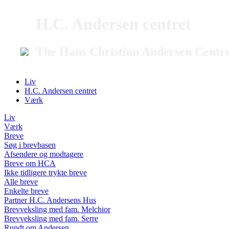
H.C. Andersen centret
The Hans Christian Andersen Centr
Liv
H.C. Andersen centret
Værk
Liv
Værk
Breve
Søg i brevbasen
Afsendere og modtagere
Breve om HCA
Ikke tidligere trykte breve
Alle breve
Enkelte breve
Partner H.C. Andersens Hus
Brevveksling med fam. Melchior
Brevveksling med fam. Serre
Rundt om Andersen