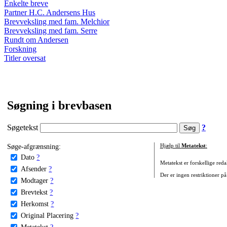
Enkelte breve
Partner H.C. Andersens Hus
Brevveksling med fam. Melchior
Brevveksling med fam. Serre
Rundt om Andersen
Forskning
Titler oversat
Søgning i brevbasen
Søgetekst
?
Søge-afgrænsning:
Hjælp til
Metatekst
:
Dato
?
Metatekst er forskellige reda
Afsender
?
Der er ingen restriktioner på
Modtager
?
Brevtekst
?
Herkomst
?
Original Placering
?
Metatekst
?