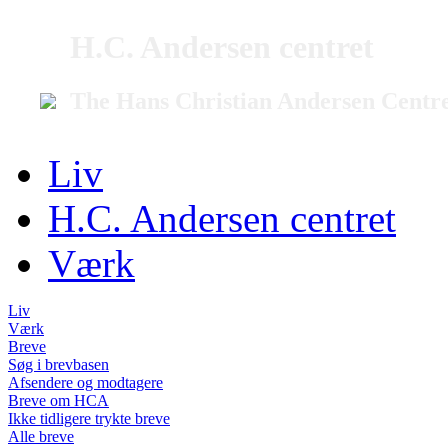
H.C. Andersen centret
The Hans Christian Andersen Centr
Liv
H.C. Andersen centret
Værk
Liv
Værk
Breve
Søg i brevbasen
Afsendere og modtagere
Breve om HCA
Ikke tidligere trykte breve
Alle breve