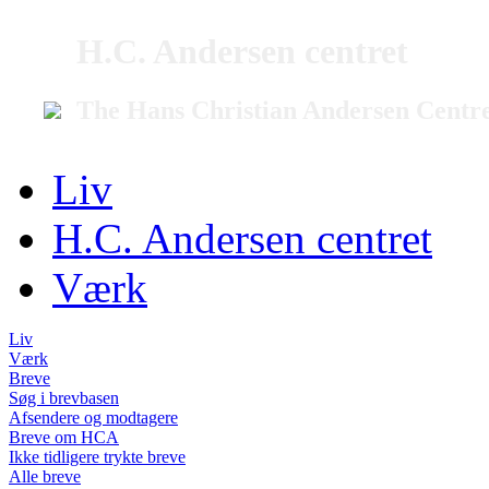
H.C. Andersen centret
The Hans Christian Andersen Centr
Liv
H.C. Andersen centret
Værk
Liv
Værk
Breve
Søg i brevbasen
Afsendere og modtagere
Breve om HCA
Ikke tidligere trykte breve
Alle breve