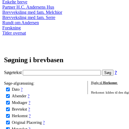
Enkelte breve
Partner H.C. Andersens Hus
Brevveksling med fam. Melchior
Brevveksling med fam. Serre
Rundt om Andersen
Forskning
Titler oversat
Søgning i brevbasen
Søgetekst
?
Søge-afgrænsning:
Hjælp til
Herkomst
:
Dato
?
Herkomst: kilden til den digi
Afsender
?
Modtager
?
Brevtekst
?
Herkomst
?
Original Placering
?
Metatekst
?