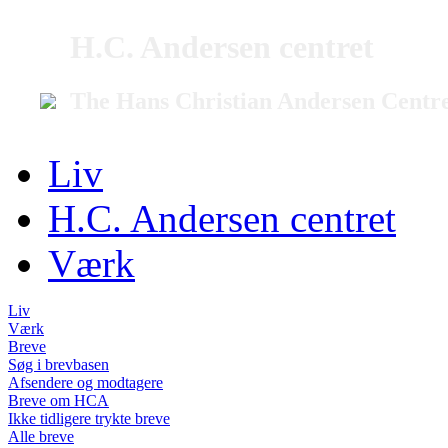
H.C. Andersen centret
The Hans Christian Andersen Centr
Liv
H.C. Andersen centret
Værk
Liv
Værk
Breve
Søg i brevbasen
Afsendere og modtagere
Breve om HCA
Ikke tidligere trykte breve
Alle breve