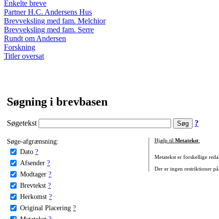
Enkelte breve
Partner H.C. Andersens Hus
Brevveksling med fam. Melchior
Brevveksling med fam. Serre
Rundt om Andersen
Forskning
Titler oversat
Søgning i brevbasen
Søgetekst
?
Søge-afgrænsning:
Hjælp til
Metatekst
:
Dato
?
Metatekst er forskellige reda
Afsender
?
Der er ingen restriktioner på
Modtager
?
Brevtekst
?
Herkomst
?
Original Placering
?
Metatekst
?