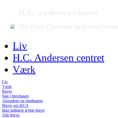
H.C. Andersen centret
The Hans Christian Andersen Centr
Liv
H.C. Andersen centret
Værk
Liv
Værk
Breve
Søg i brevbasen
Afsendere og modtagere
Breve om HCA
Ikke tidligere trykte breve
Alle breve