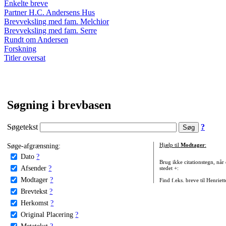
Enkelte breve
Partner H.C. Andersens Hus
Brevveksling med fam. Melchior
Brevveksling med fam. Serre
Rundt om Andersen
Forskning
Titler oversat
Søgning i brevbasen
Søgetekst
?
Søge-afgrænsning:
Hjælp til
Modtager
:
Dato
?
Brug ikke citationstegn, når
Afsender
?
stedet +:
Modtager
?
Find f.eks. breve til Henriet
Brevtekst
?
Herkomst
?
Original Placering
?
Metatekst
?