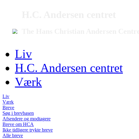
H.C. Andersen centret
The Hans Christian Andersen Centr
Liv
H.C. Andersen centret
Værk
Liv
Værk
Breve
Søg i brevbasen
Afsendere og modtagere
Breve om HCA
Ikke tidligere trykte breve
Alle breve