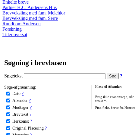
Enkelte breve
Partner H.C. Andersens Hus
Brevveksling med fam. Melchior
Brevveksling med fam. Serre
Rundt om Andersen
Forskning
Titler oversat
Søgning i brevbasen
Søgetekst
?
Søge-afgrænsning:
Hjælp til
Afsender
:
Dato
?
Brug ikke citationstegn, når
Afsender
?
stedet +:
Modtager
?
Find f.eks. breve fra Henrie
Brevtekst
?
Herkomst
?
Original Placering
?
Metatekst
?