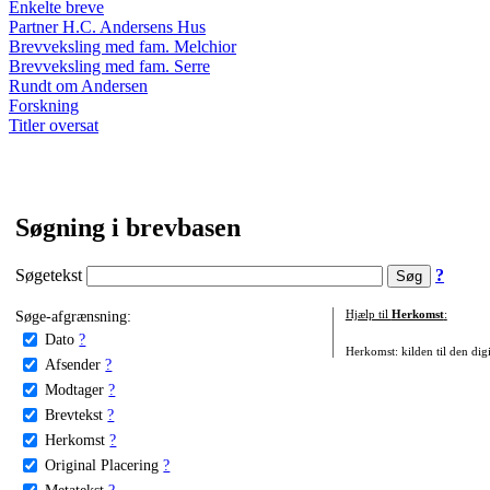
Enkelte breve
Partner H.C. Andersens Hus
Brevveksling med fam. Melchior
Brevveksling med fam. Serre
Rundt om Andersen
Forskning
Titler oversat
Søgning i brevbasen
Søgetekst
?
Søge-afgrænsning:
Hjælp til
Herkomst
:
Dato
?
Herkomst: kilden til den digi
Afsender
?
Modtager
?
Brevtekst
?
Herkomst
?
Original Placering
?
Metatekst
?