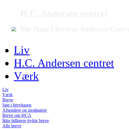
H.C. Andersen centret
The Hans Christian Andersen Centr
Liv
H.C. Andersen centret
Værk
Liv
Værk
Breve
Søg i brevbasen
Afsendere og modtagere
Breve om HCA
Ikke tidligere trykte breve
Alle breve