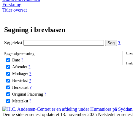
Forskning
Titler oversat
Søgning i brevbasen
Søgetekst
?
Søge-afgrænsning:
Hjæl
Dato
?
Herko
Afsender
?
Modtager
?
Brevtekst
?
Herkomst
?
Original Placering
?
Metatekst
?
Denne side er senest opdateret 13. november 2025 Netstedet er senest