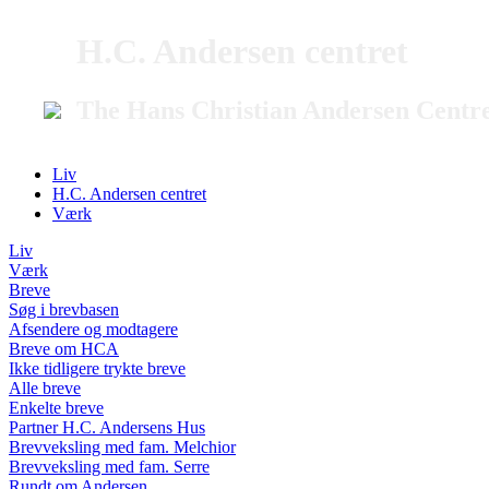
H.C. Andersen centret
The Hans Christian Andersen Centr
Liv
H.C. Andersen centret
Værk
Liv
Værk
Breve
Søg i brevbasen
Afsendere og modtagere
Breve om HCA
Ikke tidligere trykte breve
Alle breve
Enkelte breve
Partner H.C. Andersens Hus
Brevveksling med fam. Melchior
Brevveksling med fam. Serre
Rundt om Andersen