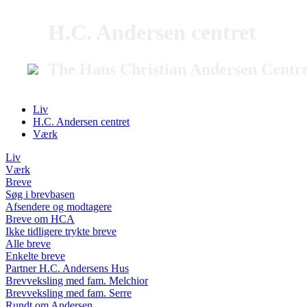
H.C. Andersen centret
The Hans Christian Andersen Centr
Liv
H.C. Andersen centret
Værk
Liv
Værk
Breve
Søg i brevbasen
Afsendere og modtagere
Breve om HCA
Ikke tidligere trykte breve
Alle breve
Enkelte breve
Partner H.C. Andersens Hus
Brevveksling med fam. Melchior
Brevveksling med fam. Serre
Rundt om Andersen