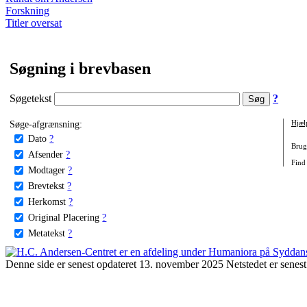
Forskning
Titler oversat
Søgning i brevbasen
Søgetekst
?
Søge-afgrænsning:
Hjæl
Dato
?
Brug 
Afsender
?
Find
Modtager
?
Brevtekst
?
Herkomst
?
Original Placering
?
Metatekst
?
Denne side er senest opdateret 13. november 2025 Netstedet er senest