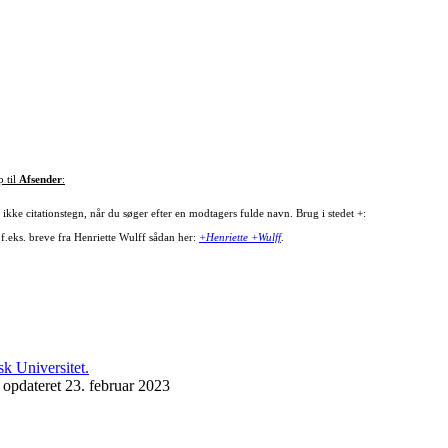
p til
Afsender
:
ikke citationstegn, når du søger efter en modtagers fulde navn. Brug i stedet +:
 f.eks. breve fra Henriette Wulff sådan her:
+Henriette +Wulff
.
 opdateret 23. februar 2023